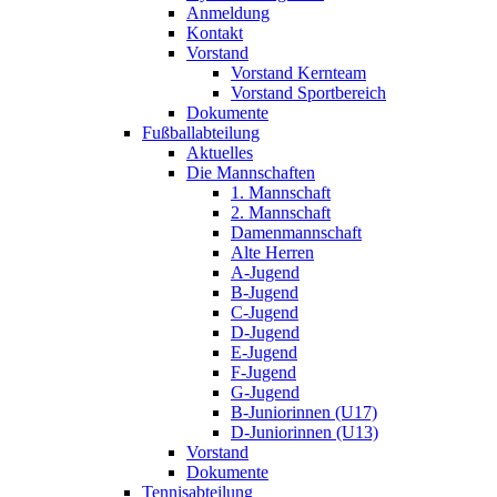
Anmeldung
Kontakt
Vorstand
Vorstand Kernteam
Vorstand Sportbereich
Dokumente
Fußballabteilung
Aktuelles
Die Mannschaften
1. Mannschaft
2. Mannschaft
Damenmannschaft
Alte Herren
A-Jugend
B-Jugend
C-Jugend
D-Jugend
E-Jugend
F-Jugend
G-Jugend
B-Juniorinnen (U17)
D-Juniorinnen (U13)
Vorstand
Dokumente
Tennisabteilung