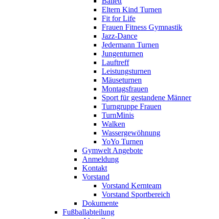
Ballett
Eltern Kind Turnen
Fit for Life
Frauen Fitness Gymnastik
Jazz-Dance
Jedermann Turnen
Jungenturnen
Lauftreff
Leistungsturnen
Mäuseturnen
Montagsfrauen
Sport für gestandene Männer
Turngruppe Frauen
TurnMinis
Walken
Wassergewöhnung
YoYo Turnen
Gymwelt Angebote
Anmeldung
Kontakt
Vorstand
Vorstand Kernteam
Vorstand Sportbereich
Dokumente
Fußballabteilung