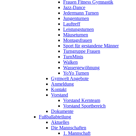
Frauen Fitness Gymnastik
Jazz-Dance
Jedermann Turnen
Jungenturnen
Lauftreff
Leistungsturnen
Mäuseturnen
Montagsfrauen
Sport für gestandene Männer
Turngruppe Frauen
TurnMinis
Walken
Wassergewöhnung
YoYo Turnen
Gymwelt Angebote
Anmeldung
Kontakt
Vorstand
Vorstand Kernteam
Vorstand Sportbereich
Dokumente
Fußballabteilung
Aktuelles
Die Mannschaften
1. Mannschaft