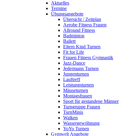
Aktuelles
Termine
Übungsangebote
Übersicht / Zeitplan
Aerobe Fitness Frauen
Allround Fitness
Badminton
Ballett
Eltern Kind Turnen
Fit for Life
Frauen Fitness Gymnastik
Jazz-Dance
Jedermann Turnen
Jungenturnen
Lauftreff
Leistungsturnen
Mäuseturnen
Montagsfrauen
Sport für gestandene Männer
Turngruppe Frauen
TurnMinis
Walken
Wassergewöhnung
YoYo Turnen
Gymwelt Angebote