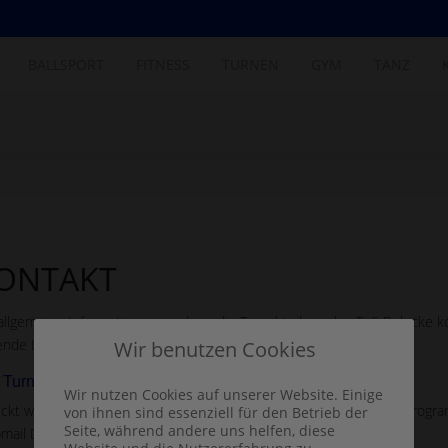
BALLSPORT
FITNESS
TURNEN
GYM
TANZ
ONTAKT
allgemeine Informationen rund um die Turnabteilung des TuS Belecke k
ende Link
Wir benutzen Cookies
Turnabteilung [AT] tus-belecke [PUNKT] de
Wir nutzen Cookies auf unserer Website. Einige
ickt werden, oder die angezeigte E-Mail-Adresse in einem E-Mail-Progr
von ihnen sind essenziell für den Betrieb der
Seite, während andere uns helfen, diese
mail Dienst genutzt werden.