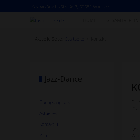
Kaspar-Bracht-Straße 7, 59581 Warstein
HOME
GESAMTVEREIN
Aktuelle Seite:
Startseite
Kontakt
Jazz-Dance
K
Für 
Übungsangebot
folg
Aktuelles
Kontakt
gekl
Zurück
Web