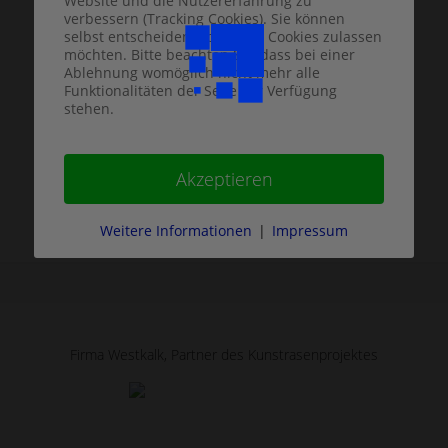
Website und die Nutzererfahrung zu
verbessern (Tracking Cookies). Sie können
selbst entscheiden, ob Sie die Cookies zulassen
möchten. Bitte beachten Sie, dass bei einer
Ablehnung womöglich nicht mehr alle
Funktionalitäten der Seite zur Verfügung
stehen.
Akzeptieren
Weitere Informationen
|
Impressum
Firma Westkalk, Partner des Kunstrasenprojektes