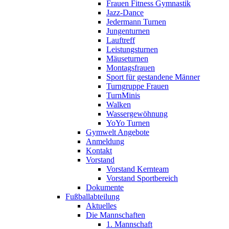
Frauen Fitness Gymnastik
Jazz-Dance
Jedermann Turnen
Jungenturnen
Lauftreff
Leistungsturnen
Mäuseturnen
Montagsfrauen
Sport für gestandene Männer
Turngruppe Frauen
TurnMinis
Walken
Wassergewöhnung
YoYo Turnen
Gymwelt Angebote
Anmeldung
Kontakt
Vorstand
Vorstand Kernteam
Vorstand Sportbereich
Dokumente
Fußballabteilung
Aktuelles
Die Mannschaften
1. Mannschaft