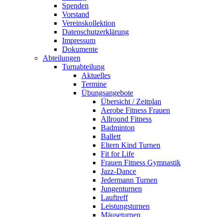
Spenden
Vorstand
Vereinskollektion
Datenschutzerklärung
Impressum
Dokumente
Abteilungen
Turnabteilung
Aktuelles
Termine
Übungsangebote
Übersicht / Zeitplan
Aerobe Fitness Frauen
Allround Fitness
Badminton
Ballett
Eltern Kind Turnen
Fit for Life
Frauen Fitness Gymnastik
Jazz-Dance
Jedermann Turnen
Jungenturnen
Lauftreff
Leistungsturnen
Mäuseturnen