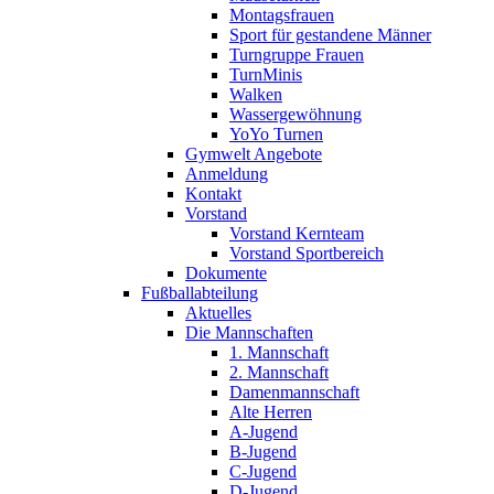
Montagsfrauen
Sport für gestandene Männer
Turngruppe Frauen
TurnMinis
Walken
Wassergewöhnung
YoYo Turnen
Gymwelt Angebote
Anmeldung
Kontakt
Vorstand
Vorstand Kernteam
Vorstand Sportbereich
Dokumente
Fußballabteilung
Aktuelles
Die Mannschaften
1. Mannschaft
2. Mannschaft
Damenmannschaft
Alte Herren
A-Jugend
B-Jugend
C-Jugend
D-Jugend