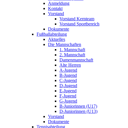
Anmeldung
Kontakt
Vorstand
Vorstand Kernteam
Vorstand Sportbereich
Dokumente
Fußballabteilung
Aktuelles
Die Mannschaften
1. Mannschaft
2. Mannschaft
Damenmannschaft
Alte Herren
A-Jugend
B-Jugend
C-Jugend
D-Jugend
E-Jugend
F-Jugend
G-Jugend
B-Juniorinnen (U17)
D-Juniorinnen (U13)
Vorstand
Dokumente
Tennisabteilung