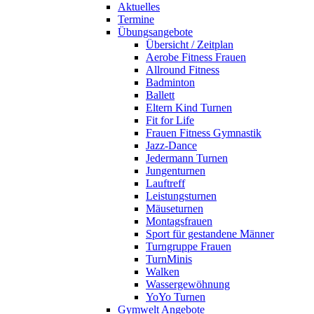
Aktuelles
Termine
Übungsangebote
Übersicht / Zeitplan
Aerobe Fitness Frauen
Allround Fitness
Badminton
Ballett
Eltern Kind Turnen
Fit for Life
Frauen Fitness Gymnastik
Jazz-Dance
Jedermann Turnen
Jungenturnen
Lauftreff
Leistungsturnen
Mäuseturnen
Montagsfrauen
Sport für gestandene Männer
Turngruppe Frauen
TurnMinis
Walken
Wassergewöhnung
YoYo Turnen
Gymwelt Angebote