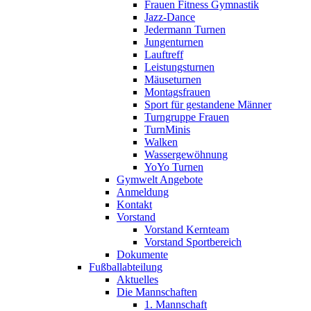
Frauen Fitness Gymnastik
Jazz-Dance
Jedermann Turnen
Jungenturnen
Lauftreff
Leistungsturnen
Mäuseturnen
Montagsfrauen
Sport für gestandene Männer
Turngruppe Frauen
TurnMinis
Walken
Wassergewöhnung
YoYo Turnen
Gymwelt Angebote
Anmeldung
Kontakt
Vorstand
Vorstand Kernteam
Vorstand Sportbereich
Dokumente
Fußballabteilung
Aktuelles
Die Mannschaften
1. Mannschaft