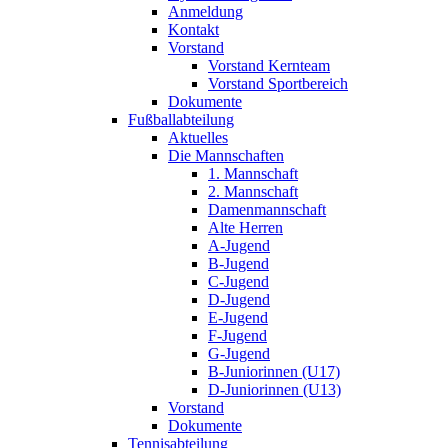
Anmeldung
Kontakt
Vorstand
Vorstand Kernteam
Vorstand Sportbereich
Dokumente
Fußballabteilung
Aktuelles
Die Mannschaften
1. Mannschaft
2. Mannschaft
Damenmannschaft
Alte Herren
A-Jugend
B-Jugend
C-Jugend
D-Jugend
E-Jugend
F-Jugend
G-Jugend
B-Juniorinnen (U17)
D-Juniorinnen (U13)
Vorstand
Dokumente
Tennisabteilung