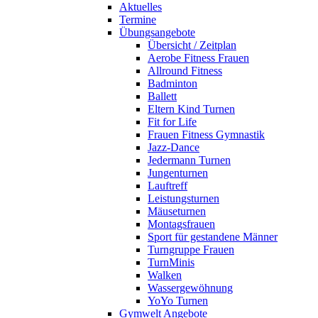
Aktuelles
Termine
Übungsangebote
Übersicht / Zeitplan
Aerobe Fitness Frauen
Allround Fitness
Badminton
Ballett
Eltern Kind Turnen
Fit for Life
Frauen Fitness Gymnastik
Jazz-Dance
Jedermann Turnen
Jungenturnen
Lauftreff
Leistungsturnen
Mäuseturnen
Montagsfrauen
Sport für gestandene Männer
Turngruppe Frauen
TurnMinis
Walken
Wassergewöhnung
YoYo Turnen
Gymwelt Angebote