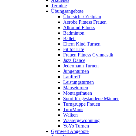
Aktuelles
Termine
Übungsangebote
Übersicht / Zeitplan
Aerobe Fitness Frauen
Allround Fitness
Badminton
Ballett
Eltern Kind Turnen
Fit for Life
Frauen Fitness Gymnastik
Jazz-Dance
Jedermann Turnen
Jungenturnen
Lauftreff
Leistungsturnen
Mäuseturnen
Montagsfrauen
Sport für gestandene Männer
Turngruppe Frauen
TurnMinis
Walken
Wassergewöhnung
YoYo Turnen
Gymwelt Angebote