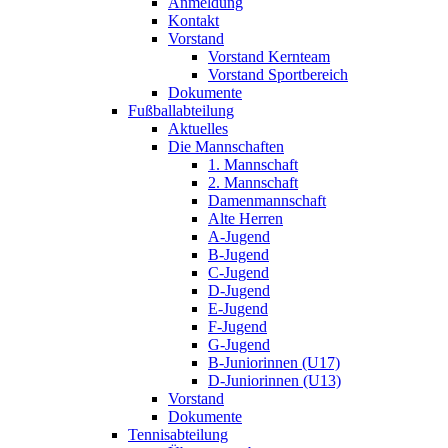
Anmeldung
Kontakt
Vorstand
Vorstand Kernteam
Vorstand Sportbereich
Dokumente
Fußballabteilung
Aktuelles
Die Mannschaften
1. Mannschaft
2. Mannschaft
Damenmannschaft
Alte Herren
A-Jugend
B-Jugend
C-Jugend
D-Jugend
E-Jugend
F-Jugend
G-Jugend
B-Juniorinnen (U17)
D-Juniorinnen (U13)
Vorstand
Dokumente
Tennisabteilung