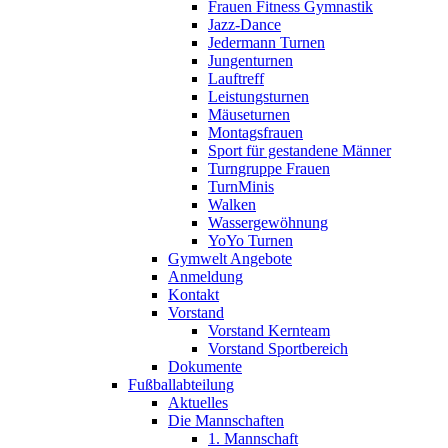
Frauen Fitness Gymnastik
Jazz-Dance
Jedermann Turnen
Jungenturnen
Lauftreff
Leistungsturnen
Mäuseturnen
Montagsfrauen
Sport für gestandene Männer
Turngruppe Frauen
TurnMinis
Walken
Wassergewöhnung
YoYo Turnen
Gymwelt Angebote
Anmeldung
Kontakt
Vorstand
Vorstand Kernteam
Vorstand Sportbereich
Dokumente
Fußballabteilung
Aktuelles
Die Mannschaften
1. Mannschaft