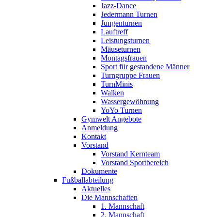
Jazz-Dance
Jedermann Turnen
Jungenturnen
Lauftreff
Leistungsturnen
Mäuseturnen
Montagsfrauen
Sport für gestandene Männer
Turngruppe Frauen
TurnMinis
Walken
Wassergewöhnung
YoYo Turnen
Gymwelt Angebote
Anmeldung
Kontakt
Vorstand
Vorstand Kernteam
Vorstand Sportbereich
Dokumente
Fußballabteilung
Aktuelles
Die Mannschaften
1. Mannschaft
2. Mannschaft