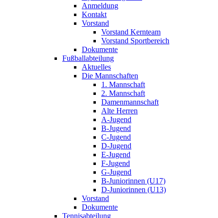
Anmeldung
Kontakt
Vorstand
Vorstand Kernteam
Vorstand Sportbereich
Dokumente
Fußballabteilung
Aktuelles
Die Mannschaften
1. Mannschaft
2. Mannschaft
Damenmannschaft
Alte Herren
A-Jugend
B-Jugend
C-Jugend
D-Jugend
E-Jugend
F-Jugend
G-Jugend
B-Juniorinnen (U17)
D-Juniorinnen (U13)
Vorstand
Dokumente
Tennisabteilung