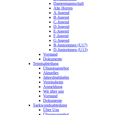
Damenmannschaft
Alte Herren
A-Jugend
B-Jugend
C-Jugend
D-Jugend
E-Jugend
F-Jugend
G-Jugend
B-Juniorinnen (U17)
D-Juniorinnen (U13)
Vorstand
Dokumente
Tennisabteilung
Übungsangebot
Aktuelles
Jahreshighlights
Vereinsheim
Anmeldung
Wir über uns
Vorstand
Dokumente
Taekwondoabteilung
Über Uns
Übungsangebot