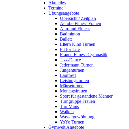
Aktuelles
Termine
Übungsangebote
Übersicht / Zeitplan
Aerobe Fitness Frauen
Allround Fitness
Badminton
Ballett
Eltern Kind Turnen
Fit for Life
Frauen Fitness Gymnastik
Jazz-Dance
Jedermann Turnen
Jungenturnen
Lauftreff
Leistungsturnen
Mäuseturnen
Montagsfrauen
Sport für gestandene Männer
Turngruppe Frauen
TurnMinis
Walken
Wassergewöhnung
YoYo Turnen
Gymwelt Angebote