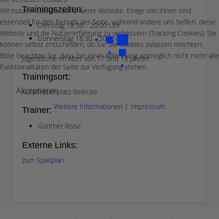
Trainingszeiten:
Wir nutzen Cookies auf unserer Website. Einige von ihnen sind
essenziell für den Betrieb der Seite, während andere uns helfen, diese
Dienstag 18:30 - 20.00 Uhr
Website und die Nutzererfahrung zu verbessern (Tracking Cookies). Sie
Donnerstag 18:30 - 20.00 Uhr
können selbst entscheiden, ob Sie die Cookies zulassen möchten.
Bitte beachten Sie, dass bei einer Ablehnung womöglich nicht mehr alle
Jugendliche im Alter von 17 und 18 Jahren
Funktionalitäten der Seite zur Verfügung stehen.
Trainingsort:
Akzeptieren
Kunstrasenplatz Belecke
Weitere Informationen
|
Impressum
Trainer:
Günther Risse
Externe Links:
zum Spielplan