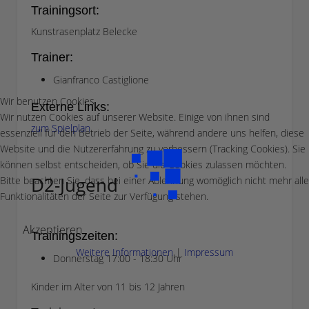
Trainingsort:
Kunstrasenplatz Belecke
Trainer:
Gianfranco Castiglione
Wir benutzen Cookies
Externe Links:
Wir nutzen Cookies auf unserer Website. Einige von ihnen sind
zum Spielplan
essenziell für den Betrieb der Seite, während andere uns helfen, diese
Website und die Nutzererfahrung zu verbessern (Tracking Cookies). Sie
können selbst entscheiden, ob Sie die Cookies zulassen möchten.
D2-Jugend
Bitte beachten Sie, dass bei einer Ablehnung womöglich nicht mehr alle
Funktionalitäten der Seite zur Verfügung stehen.
Akzeptieren
Trainingszeiten:
Weitere Informationen
|
Impressum
Donnerstag 17:00 - 18:30 Uhr
Kinder im Alter von 11 bis 12 Jahren